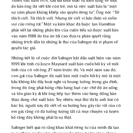
Times vào năm 1974, sau khi khơi mào vụ kiện tụng về một
ấn bản ông đã viết khi còn trẻ, mô tả việc xuất bản là “một
sự xâm phạm khủng khiếp vào quyền riêng tư”. Ông nói:
“Tôi
thích viết. Tôi thích viết. Nhưng tôi viết vì bản thân và niềm
vui của riêng tôi.”
Một vụ kiện khác đã buộc Ian Hamilton
phải viết lại những phần lớn của cuốn tiểu sử được xuất bản
vào năm 1988 do tòa án tối cao đưa ra phán quyết rằng
những trích dẫn từ những lá thư của Salinger đã vi phạm về
quyền tác giả.
Những tiết lộ về cuộc đời Salinger bắt đầu xuất hiện vào năm
1999 khi tình cũ Joyce Maynard xuất bản cuốn hồi ký về mối
tình của cô với ông 27 năm trước đó. Và một năm sau đó,
con gái của Salinger đã xuất bản một cuốn hồi ký mô tả một
bầu không khí đầy hoài nghi và hoang tưởng trong gia đình,
trong đó ông phải hứng chịu hàng loạt các chế độ ăn uống
và tôn giáo kỳ dị khi ông tiếp tục thêm vào hàng đống bản
thảo đang chờ xuất bản. Tuy nhiên, mọi thứ đã bị anh trai cô
bác bỏ, người này đã viết về xu hướng hay gây rắc rối của cô
em gái, rằng cô đã tưởng tượng tất cả mọi chuyện và tuyên
bố rằng đây không phải là sự thật.
Salinger biết quá rõ rằng khao khát riêng tư của mình đã tạo