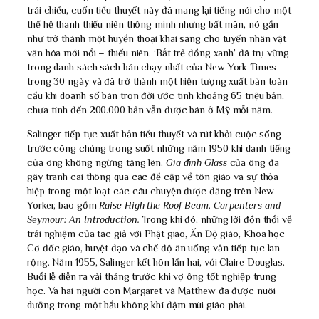
trái chiều, cuốn tiểu thuyết này đã mang lại tiếng nói cho một
thế hệ thanh thiếu niên thông minh nhưng bất mãn, nó gần
như trở thành một huyền thoại khai sáng cho tuyến nhân vật
văn hóa mới nổi – thiếu niên. ‘Bắt trẻ đồng xanh’ đã trụ vững
trong danh sách sách bán chạy nhất của New York Times
trong 30 ngày và đã trở thành một hiện tượng xuất bản toàn
cầu khi doanh số bán trọn đời ước tính khoảng 65 triệu bản,
chưa tính đến 200.000 bản vẫn được bán ở Mỹ mỗi năm.
Salinger tiếp tục xuất bản tiểu thuyết và rút khỏi cuộc sống
trước công chúng trong suốt những năm 1950 khi danh tiếng
của ông không ngừng tăng lên.
Gia đình Glass
của ông đã
gây tranh cãi thông qua các đề cập về tôn giáo và sự thỏa
hiệp trong một loạt các câu chuyện được đăng trên New
Yorker, bao gồm
Raise High the Roof Beam, Carpenters and
Seymour: An Introduction.
Trong khi đó, những lời đồn thổi về
trải nghiệm của tác giả với Phật giáo, Ấn Độ giáo, Khoa học
Cơ đốc giáo, huyệt đạo và chế độ ăn uống vẫn tiếp tục lan
rộng. Năm 1955, Salinger kết hôn lần hai, với Claire Douglas.
Buổi lễ diễn ra vài tháng trước khi vợ ông tốt nghiệp trung
học. Và hai người con Margaret và Matthew đã được nuôi
dưỡng trong một bầu không khí đậm mùi giáo phái.