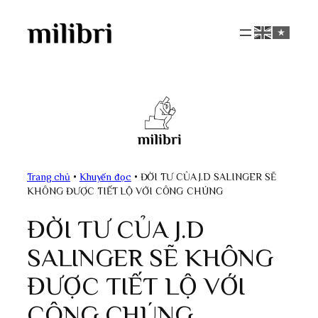
Skip
to
content
Trang chủ
•
Khuyến đọc
•
ĐỜI TƯ CỦA J.D SALINGER SẼ
KHÔNG ĐƯỢC TIẾT LỘ VỚI CÔNG CHÚNG
ĐỜI TƯ CỦA J.D
SALINGER SẼ KHÔNG
ĐƯỢC TIẾT LỘ VỚI
CÔNG CHÚNG