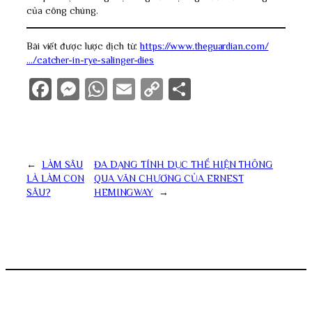
của công chúng.
Bài viết được lược dịch từ:
https://www.theguardian.com/
…/catcher-in-rye-salinger-dies
Facebook
Messenger
WhatsApp
Email
Copy
Share
Link
←
LÀM SÂU
ĐA DẠNG TÍNH DỤC THỂ HIỆN THÔNG
LÀ LÀM CON
QUA VĂN CHƯƠNG CỦA ERNEST
SÂU?
HEMINGWAY
→