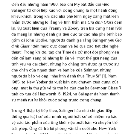
Đến đầu những năm 1960, báo chí Mỹ bắt đầu coi việc
Salinger từ chối tiếp xúc với công chúng là một hành động
khiêu khích, trong khi các nhà phê bình ngày càng mất kiên
nhẫn trước những lo lắng về tinh thần mà
Gia đình Glass
đem
lại. Sự xuất hiện của Franny và Zooey trên bìa cứng năm 1961
đã mang lại những đánh giá tiêu cực từ các nhà phê bình bao
gồm cả John Updike, người đã đánh giá rằng Salinger yêu
Gia
đình Glass
“đến mức cực đoan và bỏ qua các tiết chế nghệ
thuật”. Trong khi đó, tạp chí Time đã cử một đội phóng viên
đến để làm sáng tỏ những bí ẩn về “một thế giới riêng của
tình yêu và cái chết”, nhưng họ chẳng tìm được gì trước sự
che chắn của người thân và bạn bè của Salinger, những
người đã bảo vệ ông “như lính đánh thuê Thụy Sĩ” [1]. Năm
1965, tờ New Yorker đã xuất bản câu chuyện cuối cùng của
ông, một lá thư gửi về từ trại hè của cậu bé Seymour Glass 7
tuổi có tựa đề Hapworth 16, 1924, và Salinger đã hoàn thành
sứ mệnh rút lui khỏi cuộc sống trước công chúng.
Trong 4 thập kỷ tiếp theo, Salinger hầu như chỉ giao tiếp
thông qua luật sư của mình, người luật sư có nhiệm vụ bảo
vệ các tác phẩm của ông khỏi việc xuất bản và chuyển thể
trái phép. Ông đã trả lời phỏng vấn lần cuối cho New York