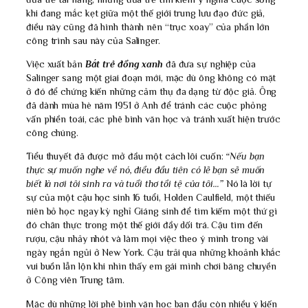
khi đang mắc kẹt giữa một thế giới trung lưu đạo đức giả,
điều này cũng đã hình thành nên “trục xoay” của phần lớn
công trình sau này của Salinger.
Việc xuất bản
Bắt trẻ đồng xanh
đã đưa sự nghiệp của
Salinger sang một giai đoạn mới, mặc dù ông không có mặt
ở đó để chứng kiến những cảm thụ đa dạng từ độc giả. Ông
đã dành mùa hè năm 1951 ở Anh để tránh các cuộc phỏng
vấn phiền toái, các phê bình văn học và tránh xuất hiện trước
công chúng.
Tiểu thuyết đã được mở đầu một cách lôi cuốn:
“Nếu bạn
thực sự muốn nghe về nó, điều đầu tiên có lẽ bạn sẽ muốn
biết là nơi tôi sinh ra và tuổi thơ tồi tệ của tôi…”
Nó là lời tự
sự của một cậu học sinh 16 tuổi, Holden Caulfield, một thiếu
niên bỏ học ngay kỳ nghỉ Giáng sinh để tìm kiếm một thứ gì
đó chân thực trong một thế giới đầy dối trá. Cậu tìm đến
rượu, cậu nhảy nhót và làm mọi việc theo ý mình trong vài
ngày ngắn ngủi ở New York. Cậu trải qua những khoảnh khắc
vui buồn lẫn lộn khi nhìn thấy em gái mình chơi băng chuyền
ở Công viên Trung tâm.
Mặc dù những lời phê bình văn học ban đầu còn nhiều ý kiến