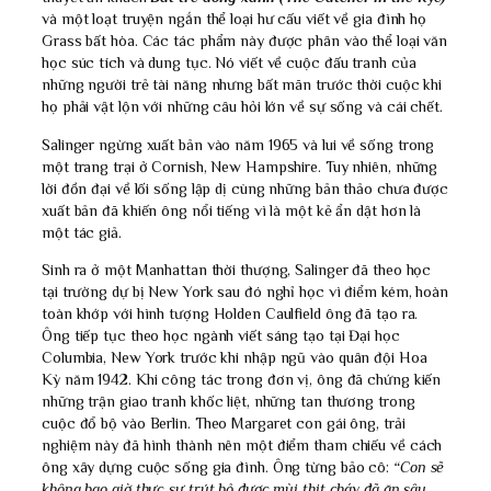
và một loạt truyện ngắn thể loại hư cấu viết về gia đình họ
Grass bất hòa. Các tác phẩm này được phân vào thể loại văn
học súc tích và dung tục. Nó viết về cuộc đấu tranh của
những người trẻ tài năng nhưng bất mãn trước thời cuộc khi
họ phải vật lộn với những câu hỏi lớn về sự sống và cái chết.
Salinger ngừng xuất bản vào năm 1965 và lui về sống trong
một trang trại ở Cornish, New Hampshire. Tuy nhiên, những
lời đồn đại về lối sống lập dị cùng những bản thảo chưa được
xuất bản đã khiến ông nổi tiếng vì là một kẻ ẩn dật hơn là
một tác giả.
Sinh ra ở một Manhattan thời thượng, Salinger đã theo học
tại trường dự bị New York sau đó nghỉ học vì điểm kém, hoàn
toàn khớp với hình tượng Holden Caulfield ông đã tạo ra.
Ông tiếp tục theo học ngành viết sáng tạo tại Đại học
Columbia, New York trước khi nhập ngũ vào quân đội Hoa
Kỳ năm 1942. Khi công tác trong đơn vị, ông đã chứng kiến
những trận giao tranh khốc liệt, những tan thương trong
cuộc đổ bộ vào Berlin. Theo Margaret con gái ông, trải
nghiệm này đã hình thành nên một điểm tham chiếu về cách
ông xây dựng cuộc sống gia đình. Ông từng bảo cô:
“Con sẽ
không bao giờ thực sự trút bỏ được mùi thịt cháy đã ăn sâu