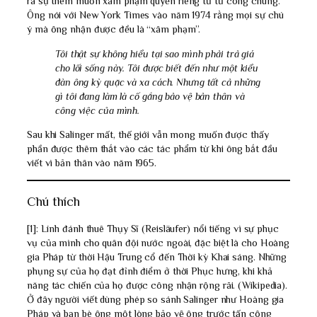
ra sự thèm muốn xâm phạm quyền riêng tư từ công chúng.
Ông nói với New York Times vào năm 1974 rằng mọi sự chú
ý mà ông nhận được đều là “xâm phạm”.
Tôi thật sự không hiểu tại sao mình phải trả giá
cho lối sống này. Tôi được biết đến như một kiểu
đàn ông kỳ quặc và xa cách. Nhưng tất cả những
gì tôi đang làm là cố gắng bảo vệ bản thân và
công việc của mình.
Sau khi Salinger mất, thế giới vẫn mong muốn được thấy
phần được thêm thắt vào các tác phẩm từ khi ông bắt đầu
viết vì bản thân vào năm 1965.
Chú thích
[1]: Lính đánh thuê Thụy Sĩ (Reisläufer) nổi tiếng vì sự phục
vụ của mình cho quân đội nước ngoài, đặc biệt là cho Hoàng
gia Pháp từ thời Hậu Trung cổ đến Thời kỳ Khai sáng. Những
phụng sự của họ đạt đỉnh điểm ở thời Phục hưng, khi khả
năng tác chiến của họ được công nhận rộng rãi. (Wikipedia).
Ở đây người viết dùng phép so sánh Salinger như Hoàng gia
Pháp và bạn bè ông một lòng bảo vệ ông trước tấn công