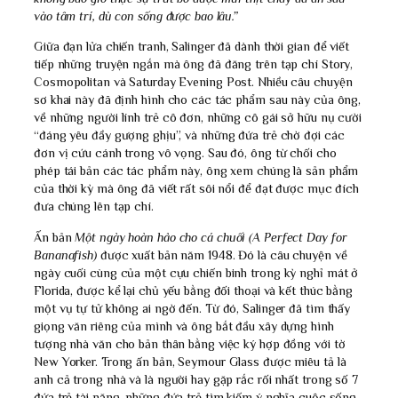
vào tâm trí, dù con sống được bao lâu.”
Giữa đạn lửa chiến tranh, Salinger đã dành thời gian để viết
tiếp những truyện ngắn mà ông đã đăng trên tạp chí Story,
Cosmopolitan và Saturday Evening Post. Nhiều câu chuyện
sơ khai này đã định hình cho các tác phẩm sau này của ông,
về những người lính trẻ cô đơn, những cô gái sở hữu nụ cười
“đáng yêu đầy gượng ghịu”, và những đứa trẻ chờ đợi các
đơn vị cứu cánh trong vô vọng. Sau đó, ông từ chối cho
phép tái bản các tác phẩm này, ông xem chúng là sản phẩm
của thời kỳ mà ông đã viết rất sôi nổi để đạt được mục đích
đưa chúng lên tạp chí.
Ấn bản
Một ngày hoàn hảo cho cá chuối (A Perfect Day for
Bananafish)
được xuất bản năm 1948. Đó là câu chuyện về
ngày cuối cùng của một cựu chiến binh trong kỳ nghỉ mát ở
Florida, được kể lại chủ yếu bằng đối thoại và kết thúc bằng
một vụ tự tử không ai ngờ đến. Từ đó, Salinger đã tìm thấy
giọng văn riêng của mình và ông bắt đầu xây dựng hình
tượng nhà văn cho bản thân bằng việc ký hợp đồng với tờ
New Yorker. Trong ấn bản, Seymour Glass được miêu tả là
anh cả trong nhà và là người hay gặp rắc rối nhất trong số 7
đứa trẻ tài năng, những đứa trẻ tìm kiếm ý nghĩa cuộc sống