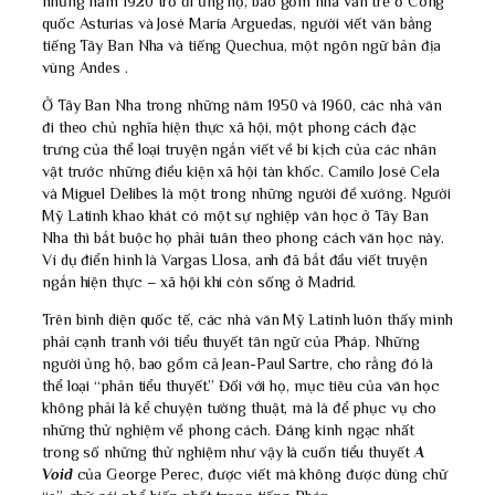
những năm 1920 trở đi ủng hộ, bao gồm nhà văn trẻ ở Công
quốc Asturias và José María Arguedas, người viết văn bằng
tiếng Tây Ban Nha và tiếng Quechua, một ngôn ngữ bản địa
vùng Andes .
Ở Tây Ban Nha trong những năm 1950 và 1960, các nhà văn
đi theo chủ nghĩa hiện thực xã hội, một phong cách đặc
trưng của thể loại truyện ngắn viết về bi kịch của các nhân
vật trước những điều kiện xã hội tàn khốc. Camilo José Cela
và Miguel Delibes là một trong những người đề xướng. Người
Mỹ Latinh khao khát có một sự nghiệp văn học ở Tây Ban
Nha thì bắt buộc họ phải tuân theo phong cách văn học này.
Ví dụ điển hình là Vargas Llosa, anh đã bắt đầu viết truyện
ngắn hiện thực – xã hội khi còn sống ở Madrid.
Trên bình diện quốc tế, các nhà văn Mỹ Latinh luôn thấy mình
phải cạnh tranh với tiểu thuyết tân ngữ của Pháp. Những
người ủng hộ, bao gồm cả Jean-Paul Sartre, cho rằng đó là
thể loại “phản tiểu thuyết.” Đối với họ, mục tiêu của văn học
không phải là kể chuyện tường thuật, mà là để phục vụ cho
những thử nghiệm về phong cách. Đáng kinh ngạc nhất
trong số những thử nghiệm như vậy là cuốn tiểu thuyết
A
Void
của George Perec, được viết mà không được dùng chữ