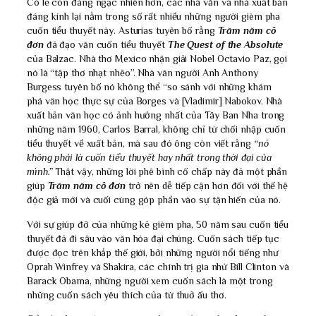
Có lẽ còn đáng ngạc nhiên hơn, các nhà văn và nhà xuất bản
đáng kính lại nằm trong số rất nhiều những người gièm pha
cuốn tiểu thuyết này. Asturias tuyên bố rằng
Trăm năm cô
đơn
đã đạo văn cuốn tiểu thuyết
The Quest of the Absolute
của Balzac. Nhà thơ Mexico nhận giải Nobel Octavio Paz, gọi
nó là “tập thơ nhạt nhẽo”. Nhà văn người Anh Anthony
Burgess tuyên bố nó không thể “so sánh với những khám
phá văn học thực sự của Borges và [Vladimir] Nabokov. Nhà
xuất bản văn học có ảnh hưởng nhất của Tây Ban Nha trong
những năm 1960, Carlos Barral, không chỉ từ chối nhập cuốn
tiểu thuyết về xuất bản, mà sau đó ông còn viết rằng
“nó
không phải là cuốn tiểu thuyết hay nhất trong thời đại của
mình.”
Thật vậy, những lời phê bình cố chấp này đã một phần
giúp
Trăm năm cô đơn
trở nên dễ tiếp cận hơn đối với thế hệ
độc giả mới và cuối cùng góp phần vào sự tận hiến của nó.
Với sự giúp đỡ của những kẻ gièm pha, 50 năm sau cuốn tiểu
thuyết đã đi sâu vào văn hóa đại chúng. Cuốn sách tiếp tục
được đọc trên khắp thế giới, bởi những người nổi tiếng như
Oprah Winfrey và Shakira, các chính trị gia nhứ Bill Clinton và
Barack Obama, những người xem cuốn sách là một trong
những cuốn sách yêu thích của từ thuở ấu thơ.