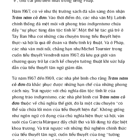
“e”, chữ cái phổ biến nhất trong tiếng Pháp.
Năm 1967, có vẻ như thị trường sách đã sẵn sàng đón nhận
Trăm năm cô đơn
. Vào thời điểm đó, các nhà văn Mỹ Latinh
chính thống đã mệt mỏi với phong trào
indigenismo
chứa
đầy “sự phục tùng dân tộc tỉnh lẻ”. Một thế hệ tác giả trẻ ở
Tây Ban Nha coi những câu chuyện trong tiểu thuyết hiện
thực-xã hội là quá dễ đoán và thiếu tính kỹ thuật. Và ở Pháp,
các nhà văn mới nổi, chẳng hạn như Michel Tournier trong
cuốn tiểu thuyết Vendredi năm 1967, đã kêu gọi giới văn
chương quay trở lại cách kể chuyện tường thuật khi sức hấp
dẫn của tiểu thuyết tân ngữ giảm dần.
Từ năm 1967 đến 1969, các nhà phê bình cho rằng
Trăm năm
cô đơn
đã khắc phục được những hạn chế của những phong
cách này. Trái ngược với chủ nghĩa dân tộc tỉnh lẻ của
phong trào
indigenismo
, các nhà phê bình coi
Trăm năm cô
đơn
thuộc về chủ nghĩa thế giới, đó là một câu chuyện “có
thể sửa chữa lối mòn của tiểu thuyết hiện đại”. Không giống
như ngôn ngữ cô đọng của chủ nghĩa hiện thực xã hội, văn
xuôi của García Márquez đầy chất thơ và lối dùng từ đặc biệt
khoa trương. Và trái ngược với những thử nghiệm chính thức
của tiểu thuyết tân ngữ, cuốn tiểu thuyết của ông “tường