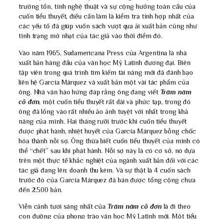
trường tồn, tính nghệ thuật và sự cộng hưởng toàn cầu của
cuốn tiểu thuyết, điều cần làm là kiểm tra tính hợp nhất của
các yếu tố đã giúp vuốn sách vượt qua ải xuất bản cũng như
tình trạng mờ nhạt của tác giả vào thời điểm đó.
Vào năm 1965, Sudamericana Press của Argentina là nhà
xuất bản hàng đầu của văn học Mỹ Latinh đương đại. Biên
tập viên trong quá trình tìm kiếm tài năng mới đã đánh bạo
liên hệ García Márquez và xuất bản một vài tác phẩm của
ông. Nhà văn hào hứng đáp rằng ông đang viết
Trăm năm
cô đơn
, một cuốn tiểu thuyết rất dài và phức tạp, trong đó
ông đã lồng vào rất nhiều ảo ảnh tuyệt vời nhất trong khả
năng của mình. Hai tháng rưỡi trước khi cuốn tiểu thuyết
được phát hành, nhiệt huyết của García Márquez bỗng chốc
hóa thành nỗi sợ. Ông thừa biết cuốn tiểu thuyết của mình có
thể “chết” sau khi phát hành. Nỗi sợ này là có cơ sở, nó dựa
trên một thực tế khắc nghiệt của ngành xuất bản đối với các
tác giả đang lên: doanh thu kém. Và sự thật là 4 cuốn sách
trước đó của García Márquez đã bán được tổng cộng chưa
đến 2.500 bản.
Viễn cảnh tươi sáng nhất của
Trăm năm cô đơn
là đi theo
con đường của phong trào văn học Mỹ Latinh mới. Một tiểu