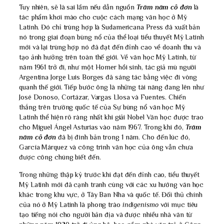
Tuy nhiên, sẽ là sai lầm nếu dẫn nguồn
Trăm năm cô đơn
là
tác phẩm khơi mào cho cuộc cách mạng văn học ở Mỹ
Latinh. Đó chỉ trùng hợp là Sudamericana Press đã xuất bản
nó trong giai đoạn bùng nổ của thể loại tiểu thuyết Mỹ Latinh
mới và lại trùng hợp nó đã đạt đến đỉnh cao về doanh thu và
tạo ảnh hưởng trên toàn thế giới. Về văn học Mỹ Latinh, từ
năm 1961 trở đi, như một Homer hồi sinh, tác giả mù người
Argentina Jorge Luis Borges đã sáng tác bằng việc đi vòng
quanh thế giới. Tiếp bước ông là những tài năng đang lên như
José Donoso, Cortázar, Vargas Llosa và Fuentes. Chiến
thắng trên trường quốc tế của Sự bùng nổ văn học Mỹ
Latinh thể hiện rõ ràng nhất khi giải Nobel Văn học được trao
cho Miguel Ángel Asturias vào năm 1967. Trong khi đó,
Trăm
năm cô đơn
đã bị đình bản trong 1 năm. Cho đến lúc đó,
García Márquez và công trình văn học của ông vẫn chưa
được công chúng biết đến.
Trong những thập kỷ trước khi đạt đến đỉnh cao, tiểu thuyết
Mỹ Latinh mới đã cạnh tranh cùng với các xu hướng văn học
khác trong khu vực, ở Tây Ban Nha và quốc tế. Đối thủ chính
của nó ở Mỹ Latinh là phong trào
indigenismo
với mục tiêu
tạo tiếng nói cho người bản địa và được nhiều nhà văn từ