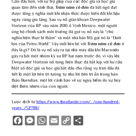
Gần đây hơn, với sự trợ giúp của các độc giả và học giả
quan tâm đến sinh thái,
Trăm năm cô đơn
đã bất ngờ đạt
được tầng ý nghĩa mới khi nhận thức được biến đổi khí hậu
ngày càng gia tăng. Sau vụ nổ giàn khoan Deepwater
Horizon của BP vào năm 2010 ở Vịnh Mexico, một người
ủng hộ chính sách môi trường đã gọi vụ nổ này là “chủ
nghĩa hiện thực bi thảm” và một nhà báo Mỹ gọi nó là “Đuôi
lợn của Petro-World.” Vậy mối liên hệ với
Trăm năm cô đơn
ở
đây là gì? Đó là vụ nổ xảy ra tại nhà máy dầu khí Macondo
gây ra bởi một nhóm kỹ sư BP hai năm trước đó, vì vậy khi
Deepwater Horizon nổ tung, hiện thực đã bắt kịp với hư cấu.
Một số độc giả và học giả bắt đầu cho rằng vụ tràn dầu đã
tiết lộ một lời tiên tri tương tự như lời tiên tri ẩn trong bản
thảo Buendías: một lời cảnh báo về sự nguy hiểm do sự hủy
diệt thiên nhiên của con người.
Lược dịch từ
https://www.theatlantic.com/…/one-hundred-
years…/527118/
Facebook
Messenger
WhatsApp
Email
Copy
Share
Link