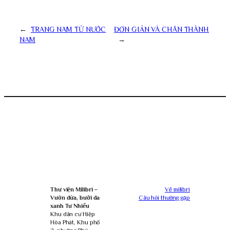
←
TRANG NAM TỬ NƯỚC
ĐƠN GIẢN VÀ CHÂN THÀNH
NAM
→
Thư viện Milibri –
Về milibri
Vườn dừa, bưởi da
Câu hỏi thường gặp
xanh Tư Nhiều
Khu dân cư Hiệp
Hòa Phát, Khu phố