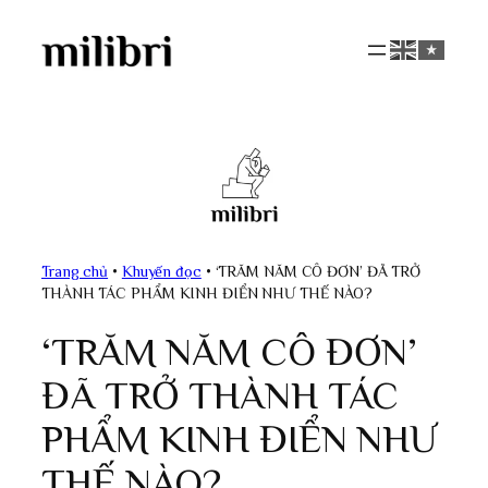
Skip
to
content
Trang chủ
•
Khuyến đọc
•
‘TRĂM NĂM CÔ ĐƠN’ ĐÃ TRỞ
THÀNH TÁC PHẨM KINH ĐIỂN NHƯ THẾ NÀO?
‘TRĂM NĂM CÔ ĐƠN’
ĐÃ TRỞ THÀNH TÁC
PHẨM KINH ĐIỂN NHƯ
THẾ NÀO?