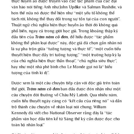
thực huyền ảo được truyền vào các tác phẩm của các đại
văn hào nói tiếng Anh như John Updike và Salman Rushdie, và
hơn thế nữa nó được thể hiện như “một yếu tố không thể
tách rời, không thể thay đổi trong sự tồn tại của con người”.
Thuật ngữ chủ nghĩa hiện thực huyền ảo thời đó không quá
phổ biến, ngay cả trong giới học giả. Trong khoảng thập kỷ
đầu tiên của
Trăm năm cô đơn
, để hiểu được “tác phẩm
không thể phân loại được” này, độc giả đã chọn gắn nhãn nó
là sự pha trộn giữa “tưởng tượng và thực tế”, “một cuốn tiểu
thuyết hiện thực đầy trí tưởng tượng,” “một trường hợp kỳ lạ
của chủ nghĩa hiện thực thần thoại”, “chủ nghĩa siêu thực”,
hay như một nhà phê bình cho Le Monde gọi nó là“ biểu
tượng của tính kì dị”.
Được xem là một câu chuyện tiếp cận với độc giả trên toàn
thế giới,
Trăm năm cô đơn
ban đầu được đón nhận như một
câu chuyện đời thường về Châu Mỹ Latinh. Qua nhiều năm,
cuốn tiểu thuyết ngày càng có “kết cấu của riêng nó” và dần
trở thành câu chuyện về nhân loại nói chung. William
Kennedy đã viết cho National Observer rằng đây là “tác
phẩm văn học đầu tiên kể từ Sáng thế ký cần được đọc cho
toàn bộ nhân loại.”