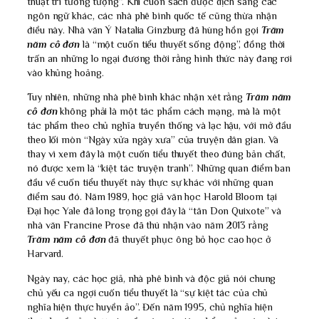
thuật trí tưởng tượng”. Khi cuốn sách được dịch sang các
ngôn ngữ khác, các nhà phê bình quốc tế cũng thừa nhận
điều này. Nhà văn Ý Natalia Ginzburg đã hùng hồn gọi
Trăm
năm cô đơn
là “một cuốn tiểu thuyết sống động”, đồng thời
trấn an những lo ngại đương thời rằng hình thức này đang rơi
vào khủng hoảng.
Tuy nhiên, những nhà phê bình khác nhận xét rằng
Trăm năm
cô đơn
không phải là một tác phẩm cách mạng, mà là một
tác phẩm theo chủ nghĩa truyền thống và lạc hậu, với mở đầu
theo lối mòn “Ngày xửa ngày xưa” của truyện dân gian. Và
thay vì xem đây là một cuốn tiểu thuyết theo đúng bản chất,
nó được xem là “kiệt tác truyện tranh”. Những quan điểm ban
đầu về cuốn tiểu thuyết này thực sự khác với những quan
điểm sau đó. Năm 1989, học giả văn học Harold Bloom tại
Đại học Yale đã long trọng gọi đây là “tân Don Quixote” và
nhà văn Francine Prose đã thú nhận vào năm 2013 rằng
Trăm năm cô đơn
đã thuyết phục ông bỏ học cao học ở
Harvard.
Ngày nay, các học giả, nhà phê bình và độc giả nói chung
chủ yếu ca ngợi cuốn tiểu thuyết là “sự kiệt tác của chủ
nghĩa hiện thực huyền ảo”. Đến năm 1995, chủ nghĩa hiện