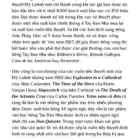
thuyết Mỹ Latinh mới chỉ thành công khi tác giả bán được ấn
bản đầu tiên với ít nhất 8.000 bản ở một khu vực có 250 triệu
dân. Đạt được doanh số tốt trong khu vực sẽ thuyết phục
được một nhà xuất bản chính thống ở Tây Ban Nha mua lại
và xuất bản cuốn tiểu thuyết. Và khi các bản dịch sang tiếng
Anh, Pháp, Đức và Ý được hoàn thành, nó sẽ được công
nhận trên quốc tế. Vào năm 1967, để gây được tiếng vang thì
bắt buộc nhà văn phải đạt được các giải thưởng của văn học
tiếng Tây Ban Nha như:
Biblioteca Breve, Rómulo Gallegos,
Casa de las Américas
hay
Formentor
.
Đây cũng là con đường của các cuốn tiểu thuyết mới của
Mỹ Latinh những năm 1960 như
Explosion in a Cathedral
của Alejo Carpentier,
The Time of the Hero
của Mario
Vargas Llosa,
Hopscotch
của Julio Cortázar và
The Death of
the Artemio Cruz
của Carlos Fuentes.
Trăm năm cô đơn
rõ
ràng đã làm lu mờ những tác phẩm này trên nhiều phương
diện. Được xuất bản bằng 44 ngôn ngữ, đây vẫn là tác phẩm
văn học tiếng Tây Ban Nha được dịch ra nhiều ngôn ngữ
nhất chỉ sau
Don Quixote
. Trong một cuộc khảo sát giữa
các nhà văn quốc tế, nó đã được xếp là cuốn tiểu thuyết định
hình rõ ràng nhất nền văn học thế giới trong ba thập kỷ qua.