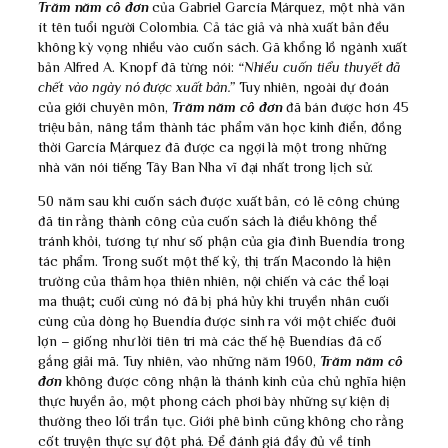
Trăm năm cô đơn
của Gabriel García Márquez, một nhà văn
ít tên tuổi người Colombia. Cả tác giả và nhà xuất bản đều
không kỳ vọng nhiều vào cuốn sách. Gã khổng lồ ngành xuất
bản Alfred A. Knopf đã từng nói:
“Nhiều cuốn tiểu thuyết đã
chết vào ngày nó được xuất bản.”
Tuy nhiên, ngoài dự đoán
của giới chuyên môn,
Trăm năm cô đơn
đã bán được hơn 45
triệu bản, nâng tầm thành tác phẩm văn học kinh điển, đồng
thời García Márquez đã được ca ngợi là một trong những
nhà văn nói tiếng Tây Ban Nha vĩ đại nhất trong lịch sử.
50 năm sau khi cuốn sách được xuất bản, có lẽ công chúng
đã tin rằng thành công của cuốn sách là điều không thể
tránh khỏi, tương tự như số phận của gia đình Buendía trong
tác phẩm. Trong suốt một thế kỷ, thị trấn Macondo là hiện
trường của thảm họa thiên nhiên, nội chiến và các thể loại
ma thuật; cuối cùng nó đã bị phá hủy khi truyền nhân cuối
cùng của dòng họ Buendía được sinh ra với một chiếc đuôi
lợn – giống như lời tiên tri mà các thế hệ Buendías đã cố
gắng giải mã. Tuy nhiên, vào những năm 1960,
Trăm năm cô
đơn
không được công nhận là thánh kinh của chủ nghĩa hiện
thực huyền ảo, một phong cách phơi bày những sự kiện dị
thường theo lối trần tục. Giới phê bình cũng không cho rằng
cốt truyện thực sự đột phá. Để đánh giá đầy đủ về tính