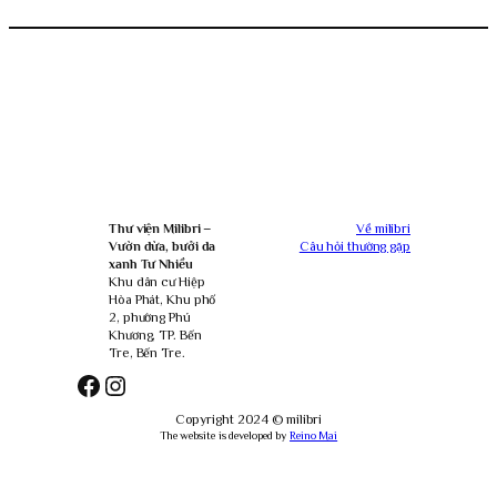
Thư viện Milibri –
Về milibri
Vườn dừa, bưởi da
Câu hỏi thường gặp
xanh Tư Nhiều
Khu dân cư Hiệp
Hòa Phát, Khu phố
2, phường Phú
Khương, TP. Bến
Tre, Bến Tre.
Facebook
Instagram
Copyright 2024 © milibri
The website is developed by
Reino Mai