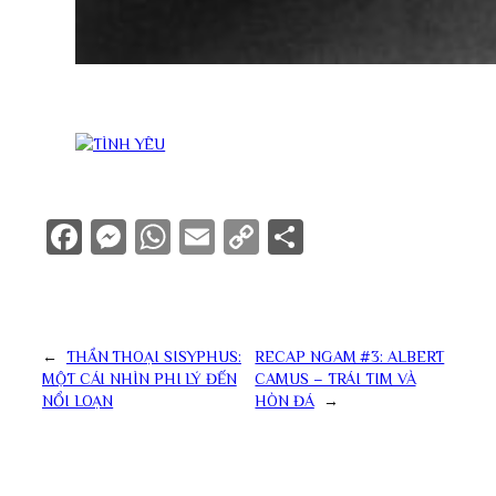
Facebook
Messenger
WhatsApp
Email
Copy
Share
Link
←
THẦN THOẠI SISYPHUS:
RECAP NGAM #3: ALBERT
MỘT CÁI NHÌN PHI LÝ ĐẾN
CAMUS – TRÁI TIM VÀ
NỔI LOẠN
HÒN ĐÁ
→