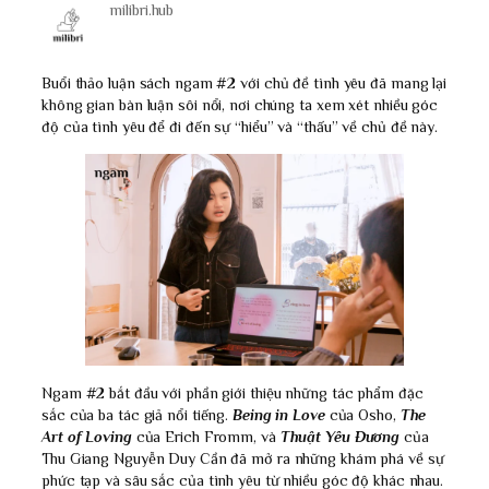
milibri.hub
Buổi thảo luận sách ngam #2 với chủ đề tình yêu đã mang lại
không gian bàn luận sôi nổi, nơi chúng ta xem xét nhiều góc
độ của tình yêu để đi đến sự “hiểu” và “thấu” về chủ đề này.
Ngam #2 bắt đầu với phần giới thiệu những tác phẩm đặc
sắc của ba tác giả nổi tiếng.
Being in Love
của Osho,
The
Art of Loving
của Erich Fromm, và
Thuật Yêu Đương
của
Thu Giang Nguyễn Duy Cần đã mở ra những khám phá về sự
phức tạp và sâu sắc của tình yêu từ nhiều góc độ khác nhau.